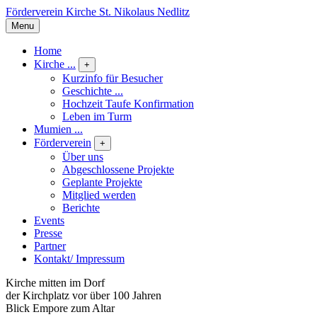
Förderverein Kirche St. Nikolaus Nedlitz
Menu
Home
Kirche ...
+
Kurzinfo für Besucher
Geschichte ...
Hochzeit Taufe Konfirmation
Leben im Turm
Mumien ...
Förderverein
+
Über uns
Abgeschlossene Projekte
Geplante Projekte
Mitglied werden
Berichte
Events
Presse
Partner
Kontakt/ Impressum
Kirche mitten im Dorf
der Kirchplatz vor über 100 Jahren
Blick Empore zum Altar