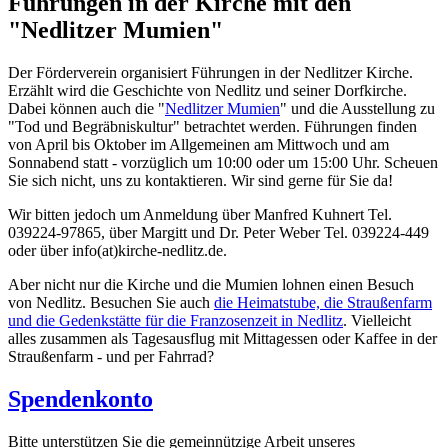
Führungen in der Kirche mit den
"Nedlitzer Mumien"
Der Förderverein organisiert Führungen in der Nedlitzer Kirche.
Erzählt wird die Geschichte von Nedlitz und seiner Dorfkirche.
Dabei können auch die "
Nedlitzer Mumien
" und die Ausstellung zu
"Tod und Begräbniskultur" betrachtet werden. Führungen finden
von April bis Oktober im Allgemeinen am Mittwoch und am
Sonnabend statt - vorzüglich um 10:00 oder um 15:00 Uhr. Scheuen
Sie sich nicht, uns zu kontaktieren. Wir sind gerne für Sie da!
Wir bitten jedoch um Anmeldung über Manfred Kuhnert Tel.
039224-97865, über Margitt und Dr. Peter Weber Tel. 039224-449
oder über info(at)kirche-nedlitz.de.
Aber nicht nur die Kirche und die Mumien lohnen einen Besuch
von Nedlitz. Besuchen Sie auch
die Heimatstube, die Straußenfarm
und die Gedenkstätte für die Franzosenzeit in Nedlitz
. Vielleicht
alles zusammen als Tagesausflug mit Mittagessen oder Kaffee in der
Straußenfarm - und per Fahrrad?
Spendenkonto
Bitte unterstützen Sie die gemeinnützige Arbeit unseres