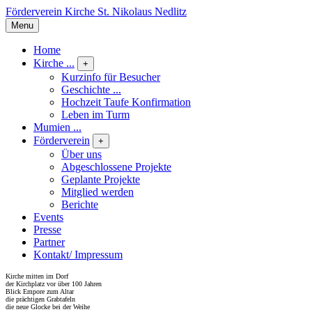
Förderverein Kirche St. Nikolaus Nedlitz
Menu
Home
Kirche ...
+
Kurzinfo für Besucher
Geschichte ...
Hochzeit Taufe Konfirmation
Leben im Turm
Mumien ...
Förderverein
+
Über uns
Abgeschlossene Projekte
Geplante Projekte
Mitglied werden
Berichte
Events
Presse
Partner
Kontakt/ Impressum
Kirche mitten im Dorf
der Kirchplatz vor über 100 Jahren
Blick Empore zum Altar
die prächtigen Grabtafeln
die neue Glocke bei der Weihe