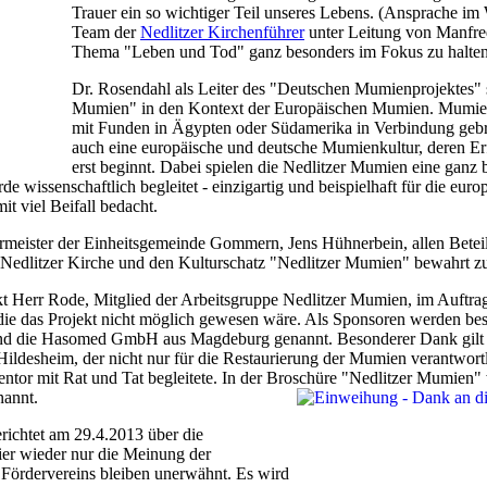
Trauer ein so wichtiger Teil unseres Lebens. (Ansprache im
Team der
Nedlitzer Kirchenführer
unter Leitung von Manfred
Thema "Leben und Tod" ganz besonders im Fokus zu halten
Dr. Rosendahl als Leiter des "Deutschen Mumienprojektes" st
Mumien" in den Kontext der Europäischen Mumien. Mumie
mit Funden in Ägypten oder Südamerika in Verbindung gebra
auch eine europäische und deutsche Mumienkultur, deren E
erst beginnt. Dabei spielen die Nedlitzer Mumien eine ganz 
wissenschaftlich begleitet - einzigartig und beispielhaft für die euro
t viel Beifall bedacht.
ermeister der Einheitsgemeinde Gommern, Jens Hühnerbein, allen Beteil
ie Nedlitzer Kirche und den Kulturschatz "Nedlitzer Mumien" bewahrt z
t Herr Rode, Mitglied der Arbeitsgruppe Nedlitzer Mumien, im Auftrag
die das Projekt nicht möglich gewesen wäre. Als Sponsoren werden bes
nd die Hasomed GmbH aus Magdeburg genannt. Besonderer Dank gilt
Hildesheim, der nicht nur für die Restaurierung der Mumien verantwort
Mentor mit Rat und Tat begleitete. In der Broschüre "Nedlitzer Mumien"
nannt.
ichtet am 29.4.2013 über die
ier wieder nur die Meinung der
s Fördervereins bleiben unerwähnt. Es wird