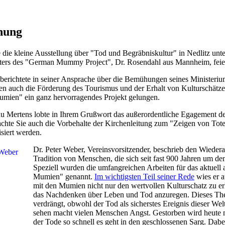
nung
ie kleine Ausstellung über "Tod und Begräbniskultur" in Nedlitz unte
ters des "German Mummy Project", Dr. Rosendahl aus Mannheim, feierli
 berichtete in seiner Ansprache über die Bemühungen seines Ministeriu
 auch die Förderung des Tourismus und der Erhalt von Kulturschätzen
umien" ein ganz hervorragendes Projekt gelungen.
u Mertens lobte in Ihrem Grußwort das außerordentliche Egagement des
rachte Sie auch die Vorbehalte der Kirchenleitung zum "Zeigen von Tot
siert werden.
Dr. Peter Weber, Vereinsvorsitzender, beschrieb den Wieder
Tradition von Menschen, die sich seit fast 900 Jahren um d
Speziell wurden die umfangreichen Arbeiten für das aktuell 
Mumien" genannt.
Im wichtigsten Teil seiner Rede
wies er a
mit den Mumien nicht nur den wertvollen Kulturschatz zu er
das Nachdenken über Leben und Tod anzuregen. Dieses The
verdrängt, obwohl der Tod als sicherstes Ereignis dieser Wel
sehen macht vielen Menschen Angst. Gestorben wird heute 
der Tode so schnell es geht in den geschlossenen Sarg. Dab