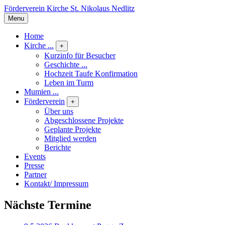
Förderverein Kirche St. Nikolaus Nedlitz
Menu
Home
Kirche ...
+
Kurzinfo für Besucher
Geschichte ...
Hochzeit Taufe Konfirmation
Leben im Turm
Mumien ...
Förderverein
+
Über uns
Abgeschlossene Projekte
Geplante Projekte
Mitglied werden
Berichte
Events
Presse
Partner
Kontakt/ Impressum
Nächste Termine