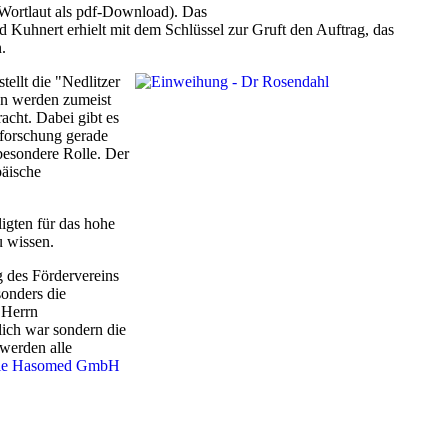
 Wortlaut als pdf-Download). Das
 Kuhnert erhielt mit dem Schlüssel zur Gruft den Auftrag, das
.
ellt die "Nedlitzer
n werden zumeist
cht. Dabei gibt es
rforschung gerade
besondere Rolle. Der
päische
igten für das hohe
u wissen.
 des Fördervereins
onders die
 Herrn
lich war sondern die
 werden alle