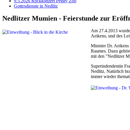
9.5.2026 Rockkonzert Peggy Zoo
Gottesdienste in Nedlitz
Nedlitzer Mumien - Feierstunde zur Eröff
Am 27.4.2013 wurde d
Aeikens, und des Lei
Minister Dr. Aeikens
Raumes. Dazu gehören
mit den "Nedlitzer M
Superindendentin Fra
Nedlitz. Natürlich b
immer wieder themati